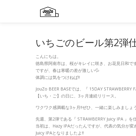
コ
ン
テ
ン
ツ
へ
いちごのビール第2弾
ス
キ
こんにちは。
ッ
徳島県阿南市は、桜がキレイに咲き、お花見日和で
プ
ですが、春は寒暖の差が激しい💦
体調には気をつけねば‼️
JouZo BEER BASEでは、『 15DAY STRAWBERRY
【いち・ご】の日に、3ヶ月連続リリース。
ワクワク感満載な3ヶ月‼️ぜひ、一緒に楽しみましょう(
先週、第2弾である『 STRAWBERRY Juicy IPA 
当初は、Hazy IPAだったんですが、代表の気分が変わ
Juicy IPAとなりましたよ‼️