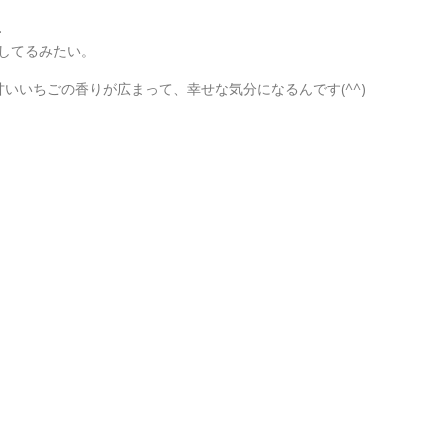
…
酵してるみたい。
いいちごの香りが広まって、幸せな気分になるんです(^^)